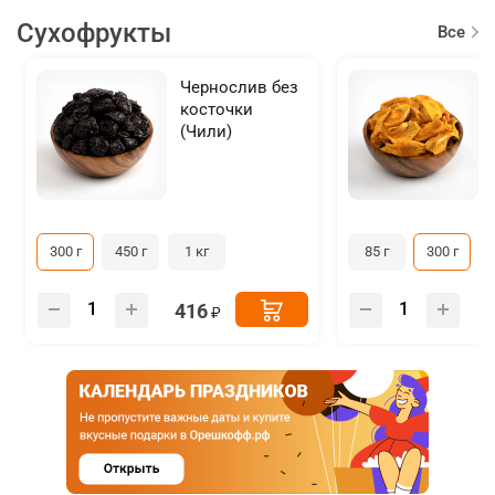
Сухофрукты
Все
товар
Чернослив без
косточки
(Чили)
300 г
450 г
1 кг
85 г
300 г
416