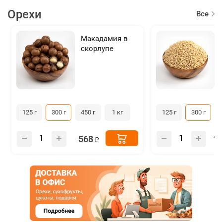
Орехи
Все
товар
Макадамия в
скорлупе
125 г
300 г
450 г
1 кг
125 г
300 г
568
1