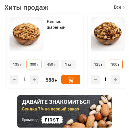
Хиты продаж
Все
товар
Кешью
жареный
135 г
300 г
450 г
1 кг
125 г
300 г
588