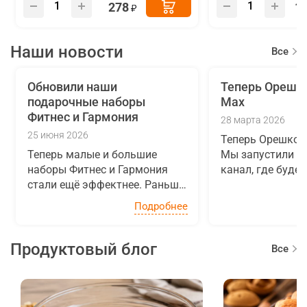
278
1
Наши новости
Все
новост
Обновили наши
Теперь Орешко
подарочные наборы
Max
Фитнес и Гармония
28 марта 2026
25 июня 2026
Теперь Орешкоф
Теперь малые и большие
Мы запустили с
наборы Фитнес и Гармония
канал, где буде
стали ещё эффектнее. Раньше
новинками, акц
вся красота содержимого
полезными факт
Подробнее
скрывалась под закрытой
и сухофруктах и
крышкой, а теперь мы
Вас вкусными идеями
заменили её на стильную
на канал...
Продуктовый блог
Все
крышку с круглым...