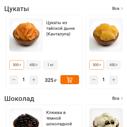
Цукаты
Все
товар
Цукаты из
тайской дыни
(Канталупа)
300 г
450 г
1 кг
300 г
450 г
325
Шоколад
Все
товар
Клюква в
темной
шоколадной