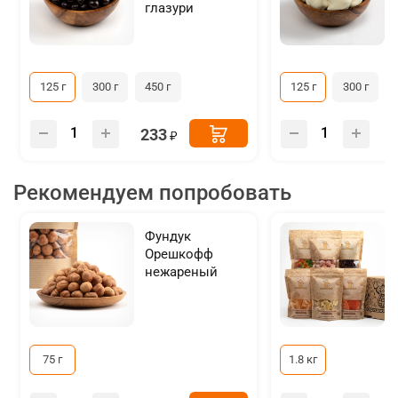
глазури
125 г
300 г
450 г
125 г
300 г
233
Рекомендуем попробовать
Фундук
Орешкофф
нежареный
75 г
1.8 кг