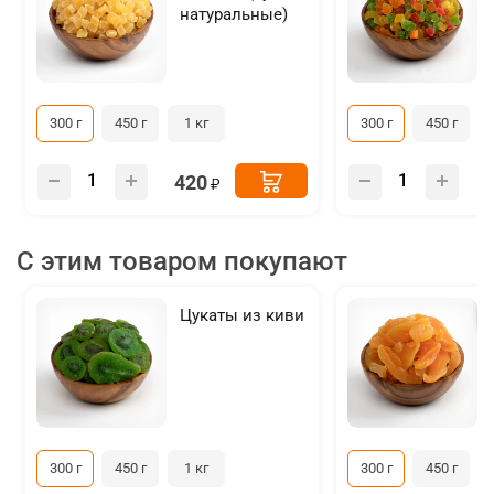
натуральные)
300 г
450 г
1 кг
300 г
450 г
420
С этим товаром покупают
Цукаты из киви
300 г
450 г
1 кг
300 г
450 г