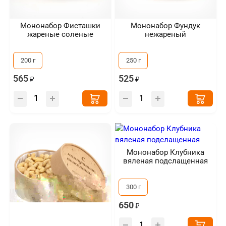
Мононабор Фисташки
Мононабор Фундук
жареные соленые
нежареный
200 г
250 г
565
525
Мононабор Клубника
вяленая подслащенная
300 г
650