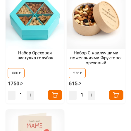
Набор Ореховая
Набор С наилучшими
шкатулка голубая
пожеланиями Фруктово-
ореховый
550 г
275 г
1750
615