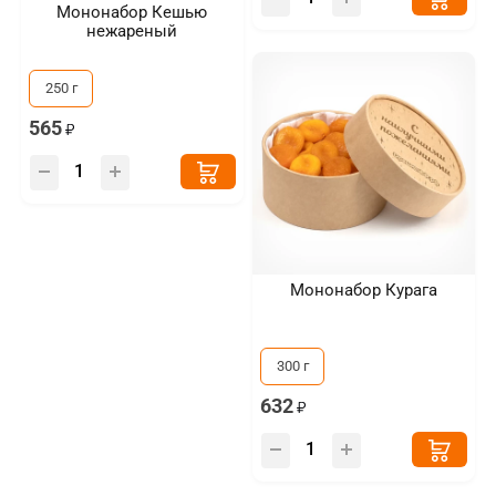
Мононабор Кешью
нежареный
250 г
565
Мононабор Курага
300 г
632