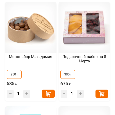
Мононабор Макадамия
Подарочный набор на 8
Марта
250 г
300 г
585
675