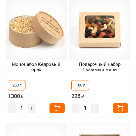
Мононабор Кедровый
Подарочный набор
орех
Любимый мини
250 г
100 г
1300
225