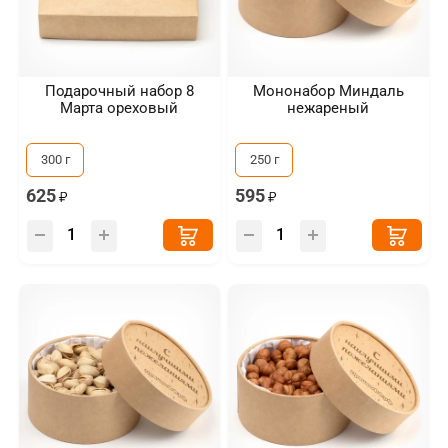
Подарочный набор 8
Мононабор Миндаль
Марта ореховый
нежареный
300 г
250 г
625
595