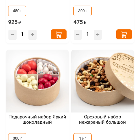
450 г
300 г
925
475
Подарочный набор Яркий
Ореховый набор
шоколадный
нежареный большой
300 г
1 кг