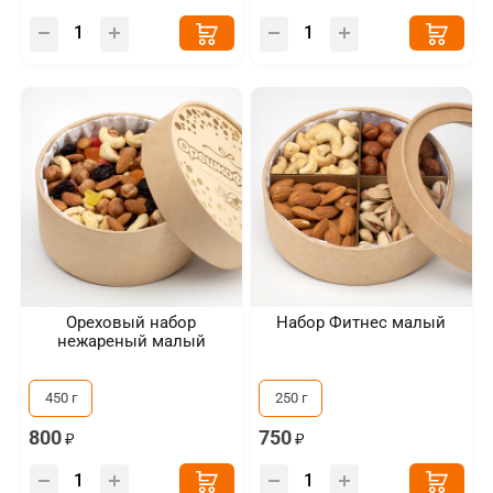
Ореховый набор
Набор Фитнес малый
нежареный малый
450 г
250 г
800
750