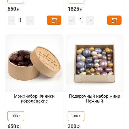
650
1825
Мононабор Финики
Подарочный набор мини
королевские
Нежный
300 г
180 г
650
300