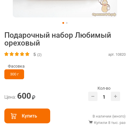
Подарочный набор Любимый
ореховый
5
арт. 10820
(2)
Фасовка
300 г
Кол-во
600
Цена:
Купить
В наличии (много)
Купили 8 тыс. раз