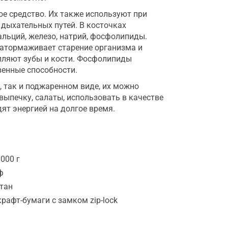
е средство. Их также используют при
 дыхательных путей. В косточках
альций, железо, натрий, фосфолипиды.
затормаживает старение организма и
епляют зубы и кости. Фосфолипиды
венные способности.
 так и поджаренном виде, их можно
 выпечку, салаты, использовать в качестве
ят энергией на долгое время.
000 г
ф
тан
крафт-бумаги с замком zip-lock