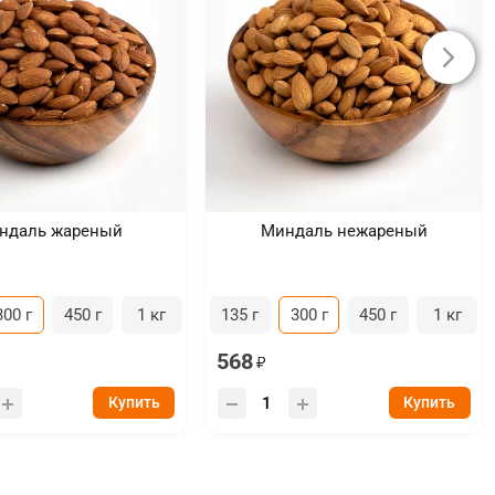
ндаль жареный
Миндаль нежареный
300 г
450 г
1 кг
135 г
300 г
450 г
1 кг
568
Купить
Купить