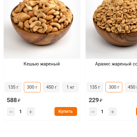
Кешью жареный
Арахис жареный с
135 г
300 г
450 г
1 кг
135 г
300 г
450 
588
229
Купить