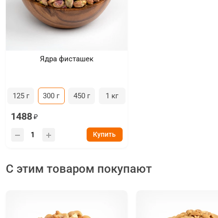
Ядра фисташек
125 г
300 г
450 г
1 кг
1488
Купить
С этим товаром покупают