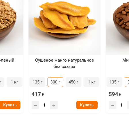
оленый
Сушеное манго натуральное
Ми
без сахара
г
1 кг
135 г
300 г
450 г
1 кг
135 г
417
594
Купить
Купить