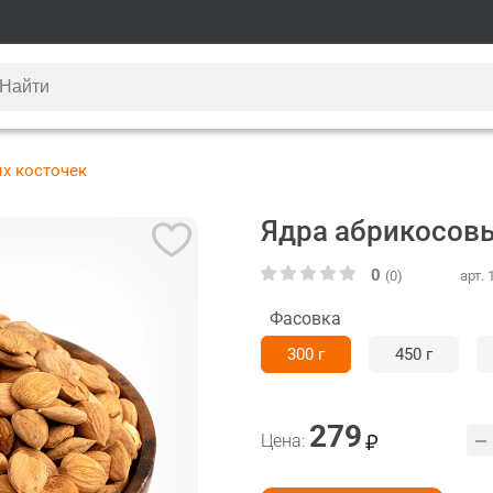
х косточек
Ядра абрикосов
0
(0)
арт. 
Фасовка
300 г
450 г
279
Цена: