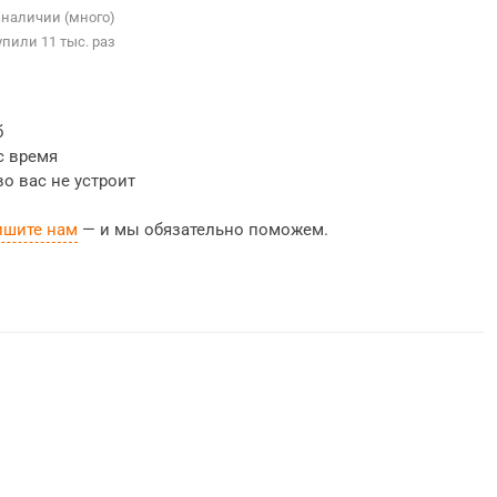
 наличии (много)
упили 11 тыс. раз
б
с время
во вас не устроит
ишите нам
— и мы обязательно поможем.