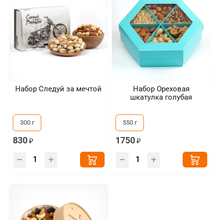
Набор Следуй за мечтой
Набор Ореховая
шкатулка голубая
300 г
550 г
830
1750