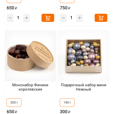
650
750
Мононабор Финики
Подарочный набор мини
королевские
Нежный
300 г
180 г
650
300