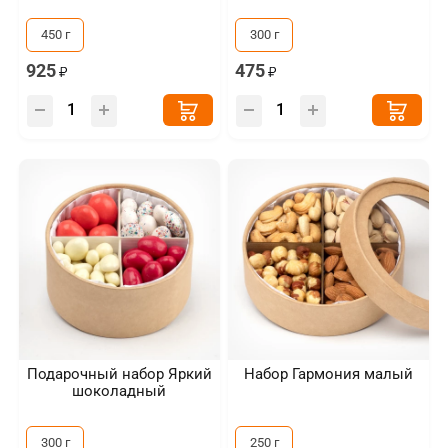
450 г
300 г
925
475
Подарочный набор Яркий
Набор Гармония малый
шоколадный
300 г
250 г