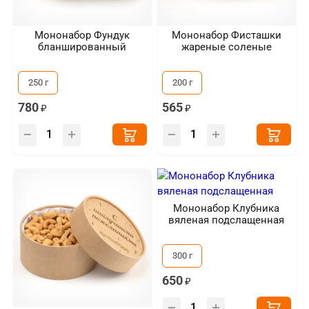
Мононабор Фундук
Мононабор Фисташки
бланшированный
жареные соленые
250 г
200 г
780
565
Мононабор Клубника
вяленая подслащенная
300 г
650