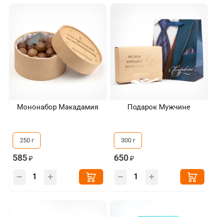
Мононабор Макадамия
Подарок Мужчине
250 г
300 г
585
650