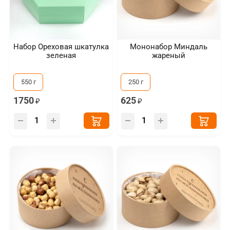
Набор Ореховая шкатулка
Мононабор Миндаль
зеленая
жареный
550 г
250 г
1750
625