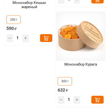
Мононабор Кешью
жареный
250 г
590
Мононабор Курага
300 г
632