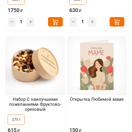
1750
630
Набор С наилучшими
Открытка Любимой маме
пожеланиями Фруктово-
ореховый
275 г
615
150