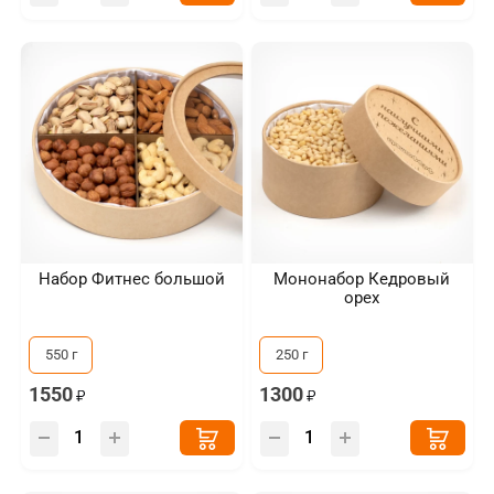
Набор Фитнес большой
Мононабор Кедровый
орех
550 г
250 г
1550
1300