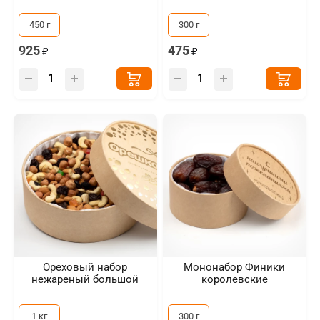
450 г
300 г
925
475
Ореховый набор
Мононабор Финики
нежареный большой
королевские
1 кг
300 г