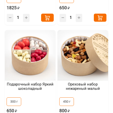
1825
650
Подарочный набор Яркий
Ореховый набор
шоколадный
нежареный малый
300 г
450 г
650
800