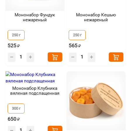
Мононабор Фундук
Мононабор Кешью
нежареный
нежареный
250 г
250 г
525
565
Мононабор Клубника
вяленая подслащенная
300 г
650