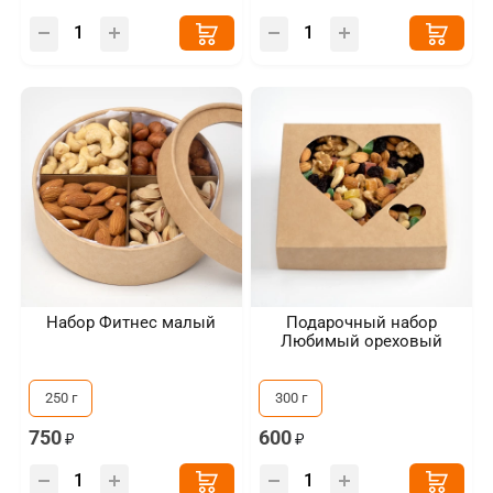
Набор Фитнес малый
Подарочный набор
Любимый ореховый
250 г
300 г
750
600