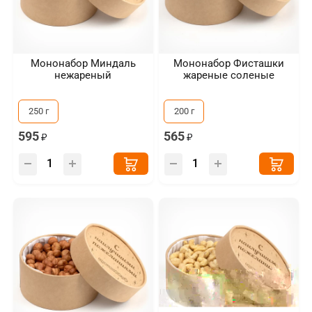
Мононабор Миндаль
Мононабор Фисташки
нежареный
жареные соленые
250 г
200 г
595
565