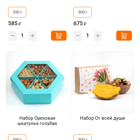
250 г
300 г
585
675
Набор Ореховая
Набор От всей души
шкатулка голубая
550 г
300 г